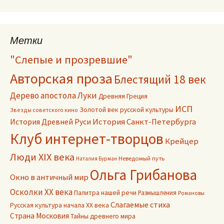
Метки
"Слепые и прозревшие"
Авторская проза
Блестящий 18 век
Дерево апостола Луки
Древняя Греция
ИСП
Золотой век русской культуры
Звезды советского кино
История Древней Руси
История Санкт-Петербурга
Клуб интернет-творцов
Крейцер
Люди XIX века
Неведомый путь
Наталия Бурман
Ольга Грибанова
Окно в античный мир
Осколки ХХ века
Палитра нашей речи
Размышления
Романовы
Слагаемые стиха
Русская культура начала ХХ века
Страна Московия
Тайны древнего мира