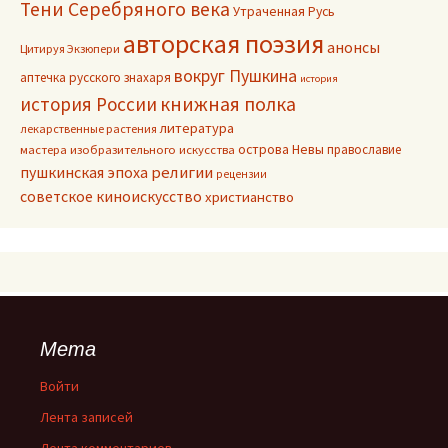
Тени Серебряного века
Утраченная Русь
авторская поэзия
анонсы
Цитируя Экзюпери
вокруг Пушкина
аптечка русского знахаря
история
книжная полка
история России
литература
лекарственные растения
острова Невы
православие
мастера изобразительного искусства
пушкинская эпоха
религии
рецензии
советское киноискусство
христианство
Мета
Войти
Лента записей