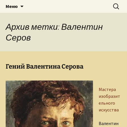
Творческое пространство писателя,
Перейти
Найти:
Сайт Ольги Грибановой
Меню
к
поэта, публициста, литературоведа
содержимому
Ольги Грибановой
Архив метки: Валентин
Серов
Гений Валентина Серова
Мастера
изобразит
ельного
искусства
Валентин