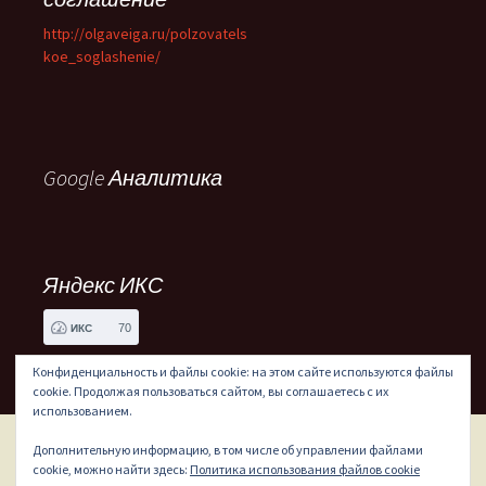
http://olgaveiga.ru/polzovatels
koe_soglashenie/
Google Аналитика
Яндекс ИКС
70
ИКС
Конфиденциальность и файлы cookie: на этом сайте используются файлы
cookie. Продолжая пользоваться сайтом, вы соглашаетесь с их
использованием.
Дополнительную информацию, в том числе об управлении файлами
Сайт работает на WordPress
cookie, можно найти здесь:
Политика использования файлов cookie