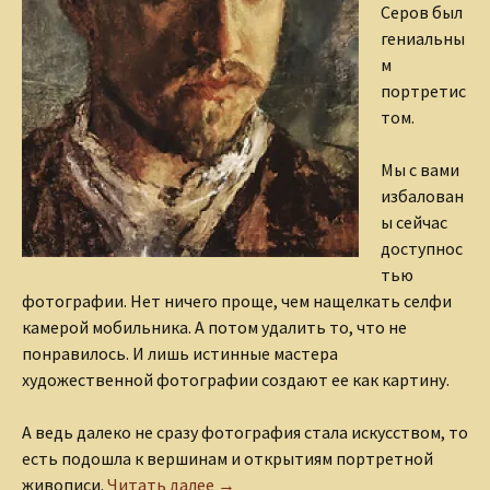
Серов был
гениальны
м
портретис
том.
Мы с вами
избалован
ы сейчас
доступнос
тью
фотографии. Нет ничего проще, чем нащелкать селфи
камерой мобильника. А потом удалить то, что не
понравилось. И лишь истинные мастера
художественной фотографии создают ее как картину.
А ведь далеко не сразу фотография стала искусством, то
есть подошла к вершинам и открытиям портретной
Гений Валентина Серова
живописи.
Читать далее
→